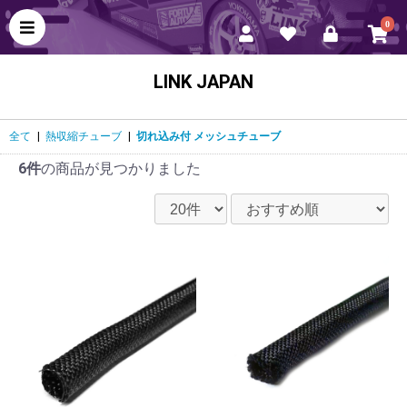
0
LINK JAPAN
全て
|
熱収縮チューブ
|
切れ込み付 メッシュチューブ
6件
の商品が見つかりました