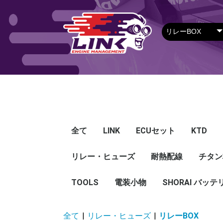
全て
LINK
ECUセット
KTD
リレー・ヒューズ
Plug-in ECU
Wire-in ECU
PDM
ECUアクセサリー
Apparel
耐熱配線
Looms
センサー
Ignition 
クラセン
サージタ
EXマニ
燃料
電スロ
シリコン
エンジン
ハーネス
エアクリ
スイッチ
アダプタ
その他
チタン
Hond
Mazd
Mitsu
Niss
Suba
Toyo
その
G5
G4X
G4＋
Loom
Ma
温度
その
Exh
CAN 
DI Dr
Ignit
Injec
Perip
Tunin
E-Thr
Drive
CAN 
Hat
T-shi
Food
リレー
リレーBOX
ヒューズケース
ブレーカー式ブレード
ブレーカー
TOOLS
電装小物
ETFE
FEP
SHORAI バッテ
ヒューズ
グロメット
タイラップ
丸端子
ボルト・ナット
全て
|
リレー・ヒューズ
|
リレーBOX