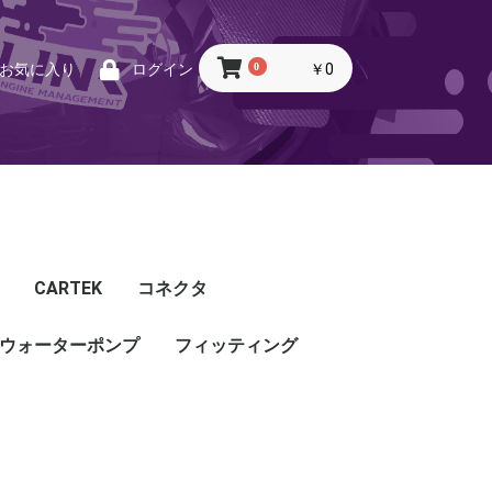
0
￥0
お気に入り
ログイン
CARTEK
コネクタ
ウォーターポンプ
CARTEK
Lambda
Ignition
Injector
Throttle. Accele
Honda
Subaru
Toyota
Mazda
Mitsubishi
Nissan
Porsche
その他
フィッティング
フィッティング
プッシュロックフィッ
プラグ・キャップ
バルクヘッド
バンジョー
アダプタ
チューブ
ホース
カップリング
ティング
ル
G5
G4X
TOYOTA
NISSAN
HONDA
MAZDA
SUBARU
MITSUBISHI
OTHER