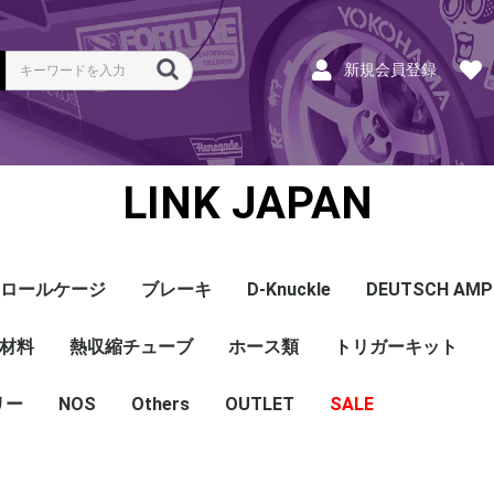
新規会員登録
LINK JAPAN
ロールケージ
ブレーキ
D-Knuckle
DEUTSCH AMP
Coil
ンク
ホース
ハーネス
ラベル
ーナー
類
材料
a
a
bishi
an
ru
ta
他
s and Cables
pセンサー
センサー
他センサー
aust O2センサー
EGT modules
iver
ion
tion
herals
g Tools
ottle
r Display
Keypad
rts
ies
熱収縮チューブ
CAN＆Tuning ケーブ
コネクタ＆Pin
Wire-in ハーネス
拡張ハーネス
クランクセンサー
温度センサー
MAPセンサー
圧力センサー
ノックセンサー
CAN ラムダ 空燃比
ブーストコントロール
Injector
ISC
その他
Terminals and Plugs
G1 - G4
CAN and Tuning
G4X - G4+
ホース類
トリガーキット
AMP SSC
DTM
DT
DTP
その他
G4+Kurofune
MAZDA
MITSUBISHI
HONDA
TOYOTA
NISSAN
ル
リー
NOS
配線
シールド線
モールド線
配線
シールド線
モールド線
ハンダ付 収縮チュー
耐熱収縮メッシュチュ
切れ込み付 メッシュ
DR
DW
DW クリア
その他
Others
OUTLET
シリコンホース
耐熱スリーブ
バキュームホース
燃料ホース
SALE
ブ
ーブ
チューブ
ショートパーツ
パワーチェック
買取
ベースマップ
リペア
Oリング
レースサポート
Dynapack
エンジンハーネス
基板加工
セッティング
賃料
リース
ハーネス各種
配線１ｍ
材料
作業
他
ECU
PDM
CAN and Tuning
CAN Keypad/Button
LOOMS
MAPセンサー
温度センサー
イグニッション
インジェクション
CAN Lambda
チューニングツール
圧力センサー
電動スロットル
ブーストコントロー
EGT
アクセサリー・他