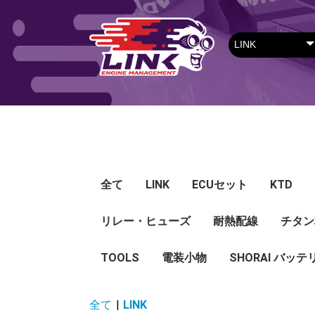
全て
LINK
ECUセット
KTD
リレー・ヒューズ
Plug-in ECU
Wire-in ECU
PDM
ECUアクセサリー
Apparel
耐熱配線
Looms
センサー
Ignition 
クラセン
サージタ
EXマニ
燃料
電スロ
シリコン
エンジン
ハーネス
エアクリ
スイッチ
アダプタ
その他
チタン
Hond
Mazd
Mitsu
Niss
Suba
Toyo
その
G5
G4X
G4＋
Loom
Ma
温度
その
Exh
CAN 
DI Dr
Ignit
Injec
Perip
Tunin
E-Thr
Drive
CAN 
Hat
T-shi
Food
リレー
リレーBOX
ヒューズケース
ブレーカー式ブレード
ブレーカー
TOOLS
電装小物
ETFE
FEP
SHORAI バッテ
ヒューズ
グロメット
タイラップ
丸端子
ボルト・ナット
全て
|
LINK