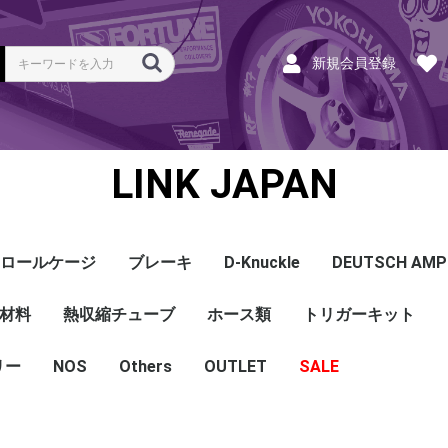
新規会員登録
LINK JAPAN
ロールケージ
ブレーキ
D-Knuckle
DEUTSCH AMP
Coil
ンク
ホース
ハーネス
ラベル
ーナー
類
材料
a
a
bishi
an
ru
ta
他
s and Cables
pセンサー
センサー
他センサー
aust O2センサー
EGT modules
iver
ion
tion
herals
g Tools
ottle
r Display
Keypad
rts
ies
熱収縮チューブ
CAN＆Tuning ケーブ
コネクタ＆Pin
Wire-in ハーネス
拡張ハーネス
クランクセンサー
温度センサー
MAPセンサー
圧力センサー
ノックセンサー
CAN ラムダ 空燃比
ブーストコントロール
Injector
ISC
その他
Terminals and Plugs
G1 - G4
CAN and Tuning
G4X - G4+
ホース類
トリガーキット
AMP SSC
DTM
DT
DTP
その他
G4+Kurofune
MAZDA
MITSUBISHI
HONDA
TOYOTA
NISSAN
ル
リー
NOS
配線
シールド線
モールド線
配線
シールド線
モールド線
ハンダ付 収縮チュー
耐熱収縮メッシュチュ
切れ込み付 メッシュ
DR
DW
DW クリア
その他
Others
OUTLET
シリコンホース
耐熱スリーブ
バキュームホース
燃料ホース
SALE
ブ
ーブ
チューブ
ショートパーツ
パワーチェック
買取
ベースマップ
リペア
Oリング
レースサポート
Dynapack
エンジンハーネス
基板加工
セッティング
賃料
リース
ハーネス各種
配線１ｍ
材料
作業
他
ECU
PDM
CAN and Tuning
CAN Keypad/Button
LOOMS
MAPセンサー
温度センサー
イグニッション
インジェクション
CAN Lambda
チューニングツール
圧力センサー
電動スロットル
ブーストコントロー
EGT
アクセサリー・他