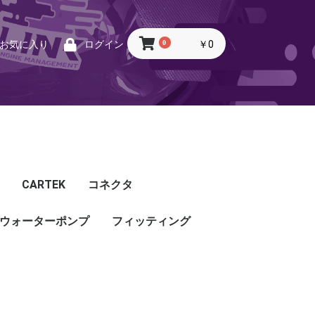
0
￥0
お気に入り
ログイン
CARTEK
コネクタ
ウォーターポンプ
CARTEK
Lambda
Ignition
Injector
Throttle. Accele
Honda
Subaru
Toyota
Mazda
Mitsubishi
Nissan
Porsche
その他
フィッティング
フィッティング
プッシュロックフィッ
プラグ・キャップ
バルクヘッド
バンジョー
アダプタ
チューブ
ホース
カップリング
ティング
ル
G5
G4X
TOYOTA
NISSAN
HONDA
MAZDA
SUBARU
MITSUBISHI
OTHER