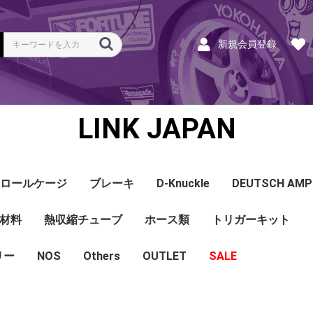
新規会員登録
LINK JAPAN
ロールケージ
ブレーキ
D-Knuckle
DEUTSCH AMP
Coil
ンク
ホース
ハーネス
ラベル
ーナー
類
材料
a
a
bishi
an
ru
ta
他
s and Cables
pセンサー
センサー
他センサー
aust O2センサー
EGT modules
iver
ion
tion
herals
g Tools
ottle
r Display
Keypad
rts
ies
熱収縮チューブ
CAN＆Tuning ケーブ
コネクタ＆Pin
Wire-in ハーネス
拡張ハーネス
クランクセンサー
温度センサー
MAPセンサー
圧力センサー
ノックセンサー
CAN ラムダ 空燃比
ブーストコントロール
Injector
ISC
その他
Terminals and Plugs
G1 - G4
CAN and Tuning
G4X - G4+
ホース類
トリガーキット
AMP SSC
DTM
DT
DTP
その他
G4+Kurofune
MAZDA
MITSUBISHI
HONDA
TOYOTA
NISSAN
ル
リー
NOS
配線
シールド線
モールド線
配線
シールド線
モールド線
ハンダ付 収縮チュー
耐熱収縮メッシュチュ
切れ込み付 メッシュ
DR
DW
DW クリア
その他
Others
OUTLET
シリコンホース
耐熱スリーブ
バキュームホース
燃料ホース
SALE
ブ
ーブ
チューブ
ショートパーツ
パワーチェック
買取
ベースマップ
リペア
Oリング
レースサポート
Dynapack
エンジンハーネス
基板加工
セッティング
賃料
リース
ハーネス各種
配線１ｍ
材料
作業
他
ECU
PDM
CAN and Tuning
CAN Keypad/Button
LOOMS
MAPセンサー
温度センサー
イグニッション
インジェクション
CAN Lambda
チューニングツール
圧力センサー
電動スロットル
ブーストコントロー
EGT
アクセサリー・他