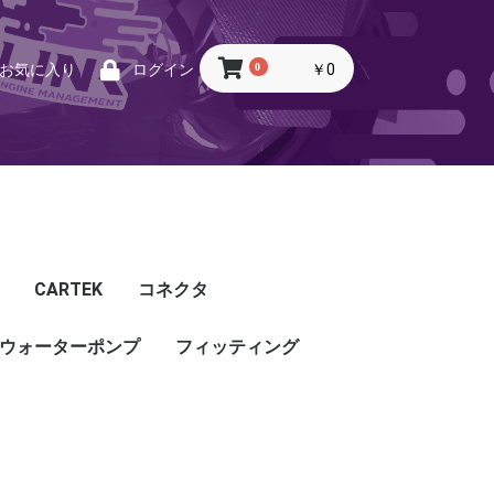
0
￥0
お気に入り
ログイン
CARTEK
コネクタ
ウォーターポンプ
CARTEK
Lambda
Ignition
Injector
Throttle. Accele
Honda
Subaru
Toyota
Mazda
Mitsubishi
Nissan
Porsche
その他
フィッティング
フィッティング
プッシュロックフィッ
プラグ・キャップ
バルクヘッド
バンジョー
アダプタ
チューブ
ホース
カップリング
ティング
ル
G5
G4X
TOYOTA
NISSAN
HONDA
MAZDA
SUBARU
MITSUBISHI
OTHER