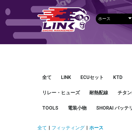
全て
LINK
ECUセット
KTD
リレー・ヒューズ
Plug-in ECU
Wire-in ECU
PDM
ECUアクセサリー
Apparel
耐熱配線
Looms
センサー
Ignition 
クラセン
サージタ
EXマニ
燃料
電スロ
シリコン
エンジン
ハーネス
エアクリ
スイッチ
アダプタ
その他
チタン
Hond
Mazd
Mitsu
Niss
Suba
Toyo
その
G5
G4X
G4＋
Loom
Ma
温度
その
Exh
CAN 
DI Dr
Ignit
Injec
Perip
Tunin
E-Thr
Drive
CAN 
Hat
T-shi
Food
リレー
リレーBOX
ヒューズケース
ブレーカー式ブレード
ブレーカー
TOOLS
電装小物
ETFE
FEP
SHORAI バッテ
ヒューズ
グロメット
タイラップ
丸端子
ボルト・ナット
全て
|
フィッティング
|
ホース