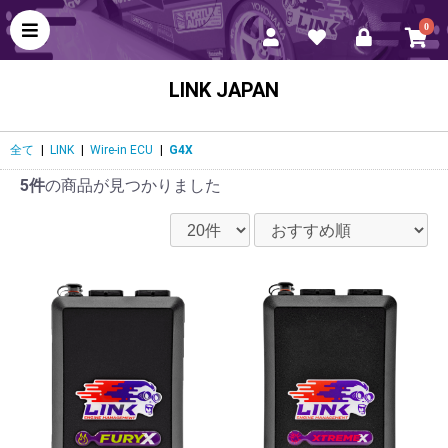
0
LINK JAPAN
全て
|
LINK
|
Wire-in ECU
|
G4X
5件
の商品が見つかりました