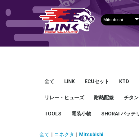
全て
LINK
ECUセット
KTD
リレー・ヒューズ
Plug-in ECU
Wire-in ECU
PDM
ECUアクセサリー
Apparel
耐熱配線
Looms
センサー
Ignition 
クラセン
サージタ
EXマニ
燃料
電スロ
シリコン
エンジン
ハーネス
エアクリ
スイッチ
アダプタ
その他
チタン
Hond
Mazd
Mitsu
Niss
Suba
Toyo
その
G5
G4X
G4＋
Loom
Ma
温度
その
Exh
CAN 
DI Dr
Ignit
Injec
Perip
Tunin
E-Thr
Drive
CAN 
Hat
T-shi
Food
リレー
リレーBOX
ヒューズケース
ブレーカー式ブレード
ブレーカー
TOOLS
電装小物
ETFE
FEP
SHORAI バッテ
ヒューズ
グロメット
タイラップ
丸端子
ボルト・ナット
全て
|
コネクタ
|
Mitsubishi