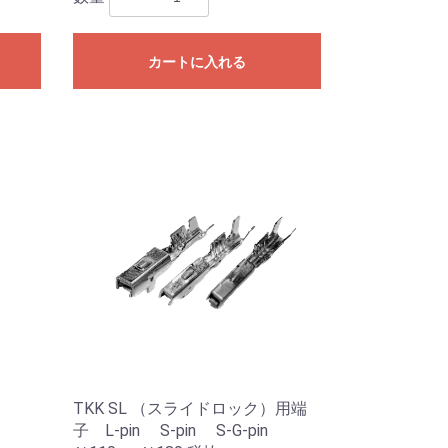
カートに入れる
TKK SL （スライドロック）用端
子 L-pin S-pin S-G-pin