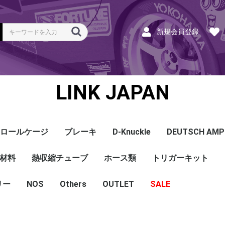
新規会員登録
LINK JAPAN
ロールケージ
ブレーキ
D-Knuckle
DEUTSCH AMP
Coil
ンク
ホース
ハーネス
ラベル
ーナー
類
材料
a
a
bishi
an
ru
ta
他
s and Cables
pセンサー
センサー
他センサー
aust O2センサー
EGT modules
iver
ion
tion
herals
g Tools
ottle
r Display
Keypad
rts
ies
熱収縮チューブ
CAN＆Tuning ケーブ
コネクタ＆Pin
Wire-in ハーネス
拡張ハーネス
クランクセンサー
温度センサー
MAPセンサー
圧力センサー
ノックセンサー
CAN ラムダ 空燃比
ブーストコントロール
Injector
ISC
その他
Terminals and Plugs
G1 - G4
CAN and Tuning
G4X - G4+
ホース類
トリガーキット
AMP SSC
DTM
DT
DTP
その他
G4+Kurofune
MAZDA
MITSUBISHI
HONDA
TOYOTA
NISSAN
ル
リー
NOS
配線
シールド線
モールド線
配線
シールド線
モールド線
ハンダ付 収縮チュー
耐熱収縮メッシュチュ
切れ込み付 メッシュ
DR
DW
DW クリア
その他
Others
OUTLET
シリコンホース
耐熱スリーブ
バキュームホース
燃料ホース
SALE
ブ
ーブ
チューブ
ショートパーツ
パワーチェック
買取
ベースマップ
リペア
Oリング
レースサポート
Dynapack
エンジンハーネス
基板加工
セッティング
賃料
リース
ハーネス各種
配線１ｍ
材料
作業
他
ECU
PDM
CAN and Tuning
CAN Keypad/Button
LOOMS
MAPセンサー
温度センサー
イグニッション
インジェクション
CAN Lambda
チューニングツール
圧力センサー
電動スロットル
ブーストコントロー
EGT
アクセサリー・他