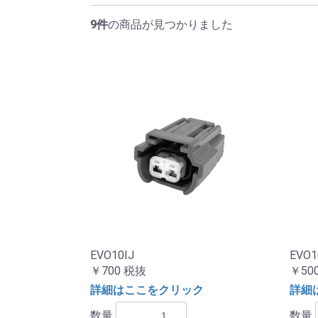
9件
の商品が見つかりました
EVO10IJ
EVO1
￥700
税抜
￥50
詳細はここをクリック
詳細
数量
数量