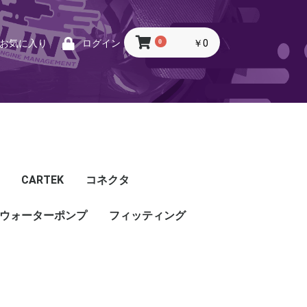
0
￥0
お気に入り
ログイン
CARTEK
コネクタ
ウォーターポンプ
CARTEK
Lambda
Ignition
Injector
Throttle. Accele
Honda
Subaru
Toyota
Mazda
Mitsubishi
Nissan
Porsche
その他
フィッティング
フィッティング
プッシュロックフィッ
プラグ・キャップ
バルクヘッド
バンジョー
アダプタ
チューブ
ホース
カップリング
ティング
ル
G5
G4X
TOYOTA
NISSAN
HONDA
MAZDA
SUBARU
MITSUBISHI
OTHER