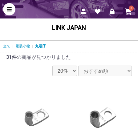
0
LINK JAPAN
全て
|
電装小物
|
丸端子
31件
の商品が見つかりました