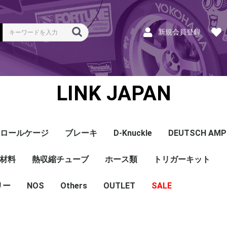
新規会員登録
LINK JAPAN
ロールケージ
ブレーキ
D-Knuckle
DEUTSCH AMP
Coil
ンク
ホース
ハーネス
ラベル
ーナー
類
材料
a
a
bishi
an
ru
ta
他
s and Cables
pセンサー
センサー
他センサー
aust O2センサー
EGT modules
iver
ion
tion
herals
g Tools
ottle
r Display
Keypad
rts
ies
熱収縮チューブ
CAN＆Tuning ケーブ
コネクタ＆Pin
Wire-in ハーネス
拡張ハーネス
クランクセンサー
温度センサー
MAPセンサー
圧力センサー
ノックセンサー
CAN ラムダ 空燃比
ブーストコントロール
Injector
ISC
その他
Terminals and Plugs
G1 - G4
CAN and Tuning
G4X - G4+
ホース類
トリガーキット
AMP SSC
DTM
DT
DTP
その他
G4+Kurofune
MAZDA
MITSUBISHI
HONDA
TOYOTA
NISSAN
ル
リー
NOS
配線
シールド線
モールド線
配線
シールド線
モールド線
ハンダ付 収縮チュー
耐熱収縮メッシュチュ
切れ込み付 メッシュ
DR
DW
DW クリア
その他
Others
OUTLET
シリコンホース
耐熱スリーブ
バキュームホース
燃料ホース
SALE
ブ
ーブ
チューブ
ショートパーツ
パワーチェック
買取
ベースマップ
リペア
Oリング
レースサポート
Dynapack
エンジンハーネス
基板加工
セッティング
賃料
リース
ハーネス各種
配線１ｍ
材料
作業
他
ECU
PDM
CAN and Tuning
CAN Keypad/Button
LOOMS
MAPセンサー
温度センサー
イグニッション
インジェクション
CAN Lambda
チューニングツール
圧力センサー
電動スロットル
ブーストコントロー
EGT
アクセサリー・他