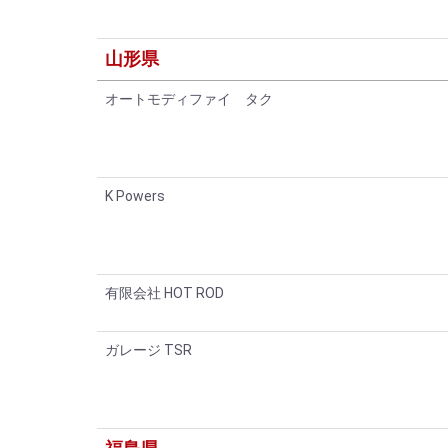
山形県
オートモディファイ タク
K Powers
有限会社 HOT ROD
ガレージ TSR