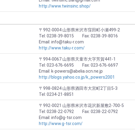
Email: twinsinc.ban@gmail.com
http://www.twinsinc.shop/
〒992-0004 山形県米沢市窪田町小瀬499-2
Tel: 0238-39-8015 Fax: 0238-39-8016
Email: info@taku-r.com
http://www.taku-r.com/
〒994-0067 山形県天童市大字芳賀441-1
Tel: 023-676-6695 Fax: 023-676-6697
Email: k-powers@abelia.ocn.ne.jp
http://blogs.yahoo.co.jp/k_powers2001
〒998-0824 山形県酒田市大宮町2丁目5-3
Tel: 0234-21-8851
〒992-0021 山形県米沢市花沢新屋敷2-700-5
Tel: 0238-22-0792 Fax: 0238-22-0792
Email: info@g-tsr.com
http://www.g-tsr.com/