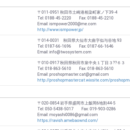
〒011-0951 秋田市土崎港相染町家ノ下39-4
Tel: 0188-45-2220 Fax: 0188-45-2210
Email: ismpower2000@me.com
http://www.ismpower.jp/
〒014-0031 秋田県大仙市大曲字似与谷地 93
Tel: 0187-66-1696 Fax: 0187-66-1646
Email: info@twosystem.com
〒010-0917 秋田県秋田市泉中央１丁目３??６３
Tel: 018-863-5610 Fax: 018-863-5610
Email: proshopmaster.cat@gmail.com
http://proshopmastercat.wixsite.com/proshopm
〒020-0854 岩手県盛岡市上飯岡6地割44-5
Tel: 050-5438-5017 Fax: 019-903-0286
Email: moyashi0086@gmail.com
https://ravish.amebaownd.com/