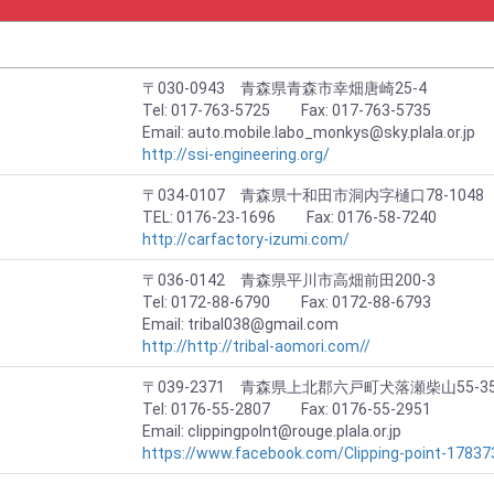
〒030-0943 青森県青森市幸畑唐崎25-4
Tel: 017-763-5725 Fax: 017-763-5735
Email: auto.mobile.labo_monkys@sky.plala.or.jp
http://ssi-engineering.org/
〒034-0107 青森県十和田市洞内字樋口78-1048
TEL: 0176-23-1696 Fax: 0176-58-7240
http://carfactory-izumi.com/
〒036-0142 青森県平川市高畑前田200-3
Tel: 0172-88-6790 Fax: 0172-88-6793
Email: tribal038@gmail.com
http://http://tribal-aomori.com//
〒039-2371 青森県上北郡六戸町犬落瀬柴山55-35
Tel: 0176-55-2807 Fax: 0176-55-2951
Email: clippingpolnt@rouge.plala.or.jp
https://www.facebook.com/Clipping-point-1783