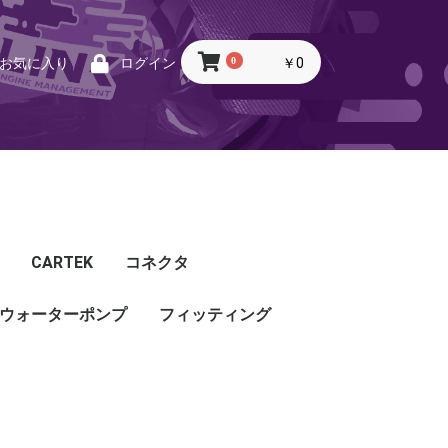
0
￥0
お気に入り
ログイン
CARTEK
コネクタ
ウォーターポンプ
CARTEK
Lambda
Ignition
Injector
Throttle. Accele
Honda
Subaru
Toyota
Mazda
Mitsubishi
Nissan
Porsche
その他
フィッティング
フィッティング
プッシュロックフィッ
プラグ・キャップ
バルクヘッド
バンジョー
アダプタ
チューブ
ホース
カップリング
ティング
ル
G5
G4X
TOYOTA
NISSAN
HONDA
MAZDA
SUBARU
MITSUBISHI
OTHER