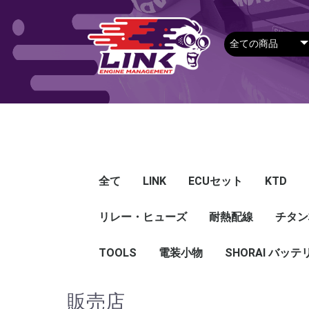
全て
LINK
ECUセット
KTD
リレー・ヒューズ
Plug-in ECU
Wire-in ECU
PDM
ECUアクセサリー
Apparel
耐熱配線
Looms
センサー
Ignition 
クラセン
サージタ
EXマニ
燃料
電スロ
シリコン
エンジン
ハーネス
エアクリ
スイッチ
アダプタ
その他
チタン
Hond
Mazd
Mitsu
Niss
Suba
Toyo
その
G5
G4X
G4＋
Loom
Ma
温度
その
Exh
CAN 
DI Dr
Ignit
Injec
Perip
Tunin
E-Thr
Drive
CAN 
Hat
T-shi
Food
リレー
リレーBOX
ヒューズケース
ブレーカー式ブレード
ブレーカー
TOOLS
電装小物
ETFE
FEP
SHORAI バッテ
ヒューズ
グロメット
タイラップ
丸端子
ボルト・ナット
販売店