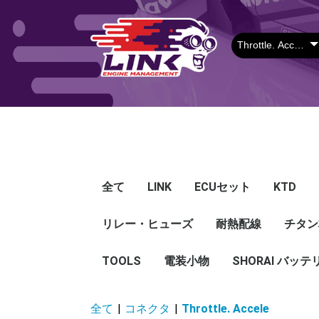
全て
LINK
ECUセット
KTD
リレー・ヒューズ
Plug-in ECU
Wire-in ECU
PDM
ECUアクセサリー
Apparel
耐熱配線
Looms
センサー
Ignition 
クラセン
サージタ
EXマニ
燃料
電スロ
シリコン
エンジン
ハーネス
エアクリ
スイッチ
アダプタ
その他
チタン
Hond
Mazd
Mitsu
Niss
Suba
Toyo
その
G5
G4X
G4＋
Loom
Ma
温度
その
Exh
CAN 
DI Dr
Ignit
Injec
Perip
Tunin
E-Thr
Drive
CAN 
Hat
T-shi
Food
リレー
リレーBOX
ヒューズケース
ブレーカー式ブレード
ブレーカー
TOOLS
電装小物
ETFE
FEP
SHORAI バッテ
ヒューズ
グロメット
タイラップ
丸端子
ボルト・ナット
全て
|
コネクタ
|
Throttle. Accele