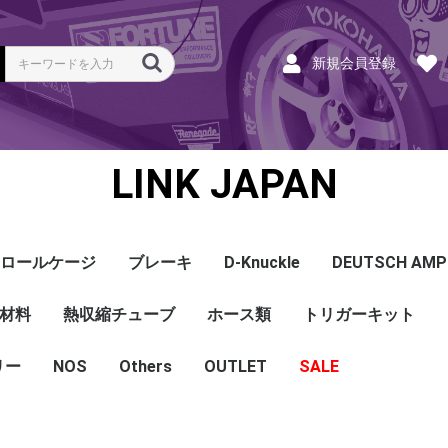
新規会員登録
LINK JAPAN
ロールケージ
ブレーキ
D-Knuckle
DEUTSCH AMP
Coil
ンク
ホース
ハーネス
ラベル
ーナー
類
材料
a
a
bishi
an
ru
ta
他
s and Cables
pセンサー
センサー
他センサー
aust O2センサー
EGT modules
iver
ion
tion
herals
g Tools
ottle
r Display
Keypad
rts
ies
熱収縮チューブ
CAN＆Tuning ケーブ
コネクタ＆Pin
Wire-in ハーネス
拡張ハーネス
クランクセンサー
温度センサー
MAPセンサー
圧力センサー
ノックセンサー
CAN ラムダ 空燃比
ブーストコントロール
Injector
ISC
その他
Terminals and Plugs
G1 - G4
CAN and Tuning
G4X - G4+
ホース類
トリガーキット
AMP SSC
DTM
DT
DTP
その他
G4+Kurofune
MAZDA
MITSUBISHI
HONDA
TOYOTA
NISSAN
ル
リー
NOS
配線
シールド線
モールド線
配線
シールド線
モールド線
ハンダ付 収縮チュー
耐熱収縮メッシュチュ
切れ込み付 メッシュ
DR
DW
DW クリア
その他
Others
OUTLET
シリコンホース
耐熱スリーブ
バキュームホース
燃料ホース
SALE
ブ
ーブ
チューブ
ショートパーツ
パワーチェック
買取
ベースマップ
リペア
Oリング
レースサポート
Dynapack
エンジンハーネス
基板加工
セッティング
賃料
リース
ハーネス各種
配線１ｍ
材料
作業
他
ECU
PDM
CAN and Tuning
CAN Keypad/Button
LOOMS
MAPセンサー
温度センサー
イグニッション
インジェクション
CAN Lambda
チューニングツール
圧力センサー
電動スロットル
ブーストコントロー
EGT
アクセサリー・他