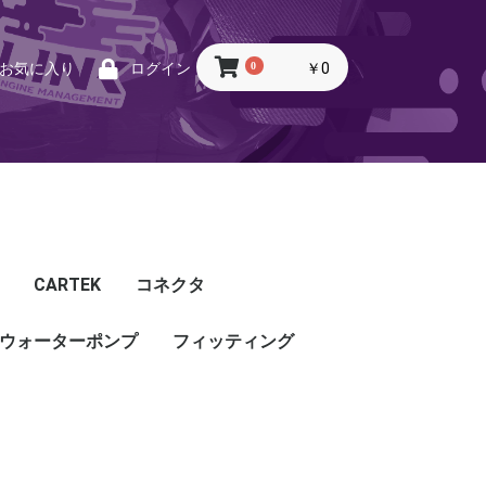
0
￥0
お気に入り
ログイン
CARTEK
コネクタ
ウォーターポンプ
CARTEK
Lambda
Ignition
Injector
Throttle. Accele
Honda
Subaru
Toyota
Mazda
Mitsubishi
Nissan
Porsche
その他
フィッティング
フィッティング
プッシュロックフィッ
プラグ・キャップ
バルクヘッド
バンジョー
アダプタ
チューブ
ホース
カップリング
ティング
ル
G5
G4X
TOYOTA
NISSAN
HONDA
MAZDA
SUBARU
MITSUBISHI
OTHER