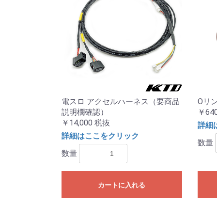
電スロ アクセルハーネス（要商品
Oリン
説明欄確認）
￥64
￥14,000
税抜
詳細
詳細はここをクリック
数量
数量
カートに入れる