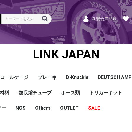
新規会員登録
LINK JAPAN
ロールケージ
ブレーキ
D-Knuckle
DEUTSCH AMP
Coil
ンク
ホース
ハーネス
ラベル
ーナー
類
材料
a
a
bishi
an
ru
ta
他
s and Cables
pセンサー
センサー
他センサー
aust O2センサー
EGT modules
iver
ion
tion
herals
g Tools
ottle
r Display
Keypad
rts
ies
熱収縮チューブ
CAN＆Tuning ケーブ
コネクタ＆Pin
Wire-in ハーネス
拡張ハーネス
クランクセンサー
温度センサー
MAPセンサー
圧力センサー
ノックセンサー
CAN ラムダ 空燃比
ブーストコントロール
Injector
ISC
その他
Terminals and Plugs
G1 - G4
CAN and Tuning
G4X - G4+
ホース類
トリガーキット
AMP SSC
DTM
DT
DTP
その他
G4+Kurofune
MAZDA
MITSUBISHI
HONDA
TOYOTA
NISSAN
ル
リー
NOS
配線
シールド線
モールド線
配線
シールド線
モールド線
ハンダ付 収縮チュー
耐熱収縮メッシュチュ
切れ込み付 メッシュ
DR
DW
DW クリア
その他
Others
OUTLET
シリコンホース
耐熱スリーブ
バキュームホース
燃料ホース
SALE
ブ
ーブ
チューブ
ショートパーツ
パワーチェック
買取
ベースマップ
リペア
Oリング
レースサポート
Dynapack
エンジンハーネス
基板加工
セッティング
賃料
リース
ハーネス各種
配線１ｍ
材料
作業
他
ECU
PDM
CAN and Tuning
CAN Keypad/Button
LOOMS
MAPセンサー
温度センサー
イグニッション
インジェクション
CAN Lambda
チューニングツール
圧力センサー
電動スロットル
ブーストコントロー
EGT
アクセサリー・他