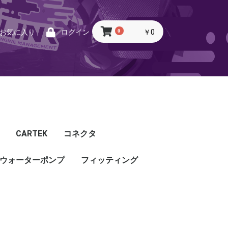
0
￥0
お気に入り
ログイン
CARTEK
コネクタ
ウォーターポンプ
CARTEK
Lambda
Ignition
Injector
Throttle. Accele
Honda
Subaru
Toyota
Mazda
Mitsubishi
Nissan
Porsche
その他
フィッティング
フィッティング
プッシュロックフィッ
プラグ・キャップ
バルクヘッド
バンジョー
アダプタ
チューブ
ホース
カップリング
ティング
ル
G5
G4X
TOYOTA
NISSAN
HONDA
MAZDA
SUBARU
MITSUBISHI
OTHER