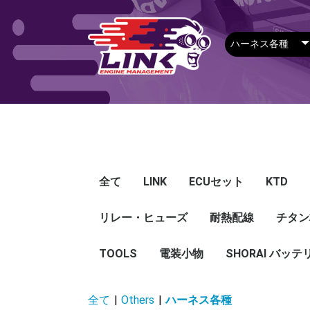
全て
LINK
ECUセット
KTD
リレー・ヒューズ
Plug-in ECU
Wire-in ECU
PDM
ECUアクセサリー
Apparel
耐熱配線
Looms
センサー
Ignition 
クラセン
サージタ
EXマニ
燃料
電スロ
シリコン
エンジン
ハーネス
エアクリ
スイッチ
アダプタ
その他
チタン
Hond
Mazd
Mitsu
Niss
Suba
Toyo
その
G5
G4X
G4＋
Loom
Ma
温度
その
Exh
CAN 
DI Dr
Ignit
Injec
Perip
Tunin
E-Thr
Drive
CAN 
Hat
T-shi
Food
リレー
リレーBOX
ヒューズケース
ブレーカー式ブレード
ブレーカー
TOOLS
電装小物
ETFE
FEP
SHORAI バッテ
ヒューズ
グロメット
タイラップ
丸端子
ボルト・ナット
全て
|
Others
|
ハーネス各種